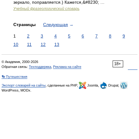
зеркало, поправляется.) Кажется,&#8230; …
Учебный фразеологический словарь
Страницы
Следующая
→
1
2
3
4
5
6
7
8
9
10
11
12
13
© Академик, 2000-2026
18+
Обратная связь:
Техподдержка
,
Реклама на сайте
👣 Путешествия
Экспорт словарей на сайты
, сделанные на PHP,
Joomla,
Drupal,
WordPress, MODx.