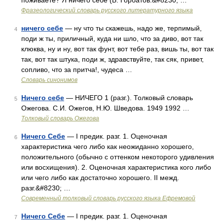
поживаете? Я ничего себе (Б. Горбатов.&#8230; …
Фразеологический словарь русского литературного языка
ничего себе
— ну что ты скажешь, надо же, терпимый,
4
поди ж ты, приличный, куда ни шло, что за диво, вот так
клюква, ну и ну, вот так фунт, вот тебе раз, вишь ты, вот так
так, вот так штука, поди ж, здравствуйте, так сяк, привет,
сопливо, что за притча!, чудеса …
Словарь синонимов
Ничего себе
— НИЧЕГО 1 (разг.). Толковый словарь
5
Ожегова. С.И. Ожегов, Н.Ю. Шведова. 1949 1992 …
Толковый словарь Ожегова
Ничего Себе
— I предик. разг. 1. Оценочная
6
характеристика чего либо как неожиданно хорошего,
положительного (обычно с оттенком некоторого удивления
или восхищения). 2. Оценочная характеристика кого либо
или чего либо как достаточно хорошего. II межд.
разг.&#8230; …
Современный толковый словарь русского языка Ефремовой
Ничего Себе
— I предик. разг. 1. Оценочная
7